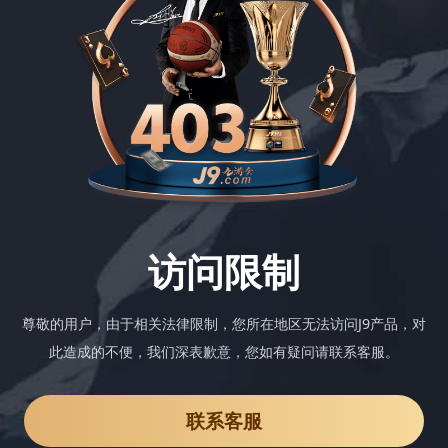
访问限制
尊敬的用户，由于相关法律限制，您所在地区无法访问J9产品，对
此造成的不便，我们深表歉意，您如有疑问请联系客服。
联系客服