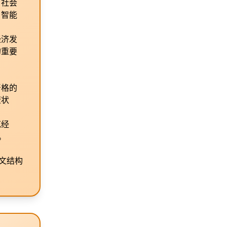
，社会
、智能
经济发
的重要
严格的
康状
范经
。
文结构