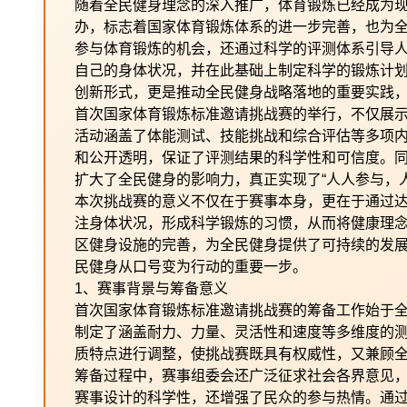
随着全民健身理念的深入推广，体育锻炼已经成为
办，标志着国家体育锻炼体系的进一步完善，也为
参与体育锻炼的机会，还通过科学的评测体系引导
自己的身体状况，并在此基础上制定科学的锻炼计
创新形式，更是推动全民健身战略落地的重要实践
首次国家体育锻炼标准邀请挑战赛的举行，不仅展
活动涵盖了体能测试、技能挑战和综合评估等多项
和公开透明，保证了评测结果的科学性和可信度。
扩大了全民健身的影响力，真正实现了“人人参与，
本次挑战赛的意义不仅在于赛事本身，更在于通过
注身体状况，形成科学锻炼的习惯，从而将健康理
区健身设施的完善，为全民健身提供了可持续的发
民健身从口号变为行动的重要一步。
1、赛事背景与筹备意义
首次国家体育锻炼标准邀请挑战赛的筹备工作始于
制定了涵盖耐力、力量、灵活性和速度等多维度的
质特点进行调整，使挑战赛既具有权威性，又兼顾
筹备过程中，赛事组委会还广泛征求社会各界意见
赛事设计的科学性，还增强了民众的参与热情。通