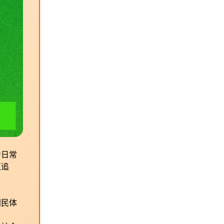
为日常
值追
国民体