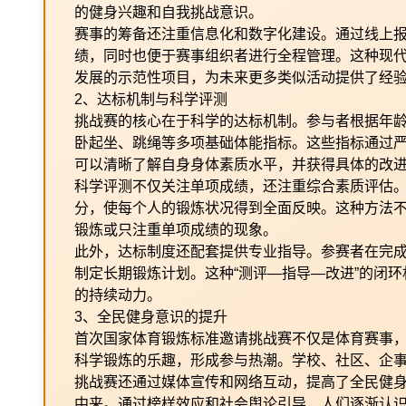
的健身兴趣和自我挑战意识。
赛事的筹备还注重信息化和数字化建设。通过线上
绩，同时也便于赛事组织者进行全程管理。这种现
发展的示范性项目，为未来更多类似活动提供了经
2、达标机制与科学评测
挑战赛的核心在于科学的达标机制。参与者根据年
卧起坐、跳绳等多项基础体能指标。这些指标通过
可以清晰了解自身身体素质水平，并获得具体的改
科学评测不仅关注单项成绩，还注重综合素质评估
分，使每个人的锻炼状况得到全面反映。这种方法
锻炼或只注重单项成绩的现象。
此外，达标制度还配套提供专业指导。参赛者在完
制定长期锻炼计划。这种“测评—指导—改进”的闭
的持续动力。
3、全民健身意识的提升
首次国家体育锻炼标准邀请挑战赛不仅是体育赛事
科学锻炼的乐趣，形成参与热潮。学校、社区、企
挑战赛还通过媒体宣传和网络互动，提高了全民健
中来。通过榜样效应和社会舆论引导，人们逐渐认