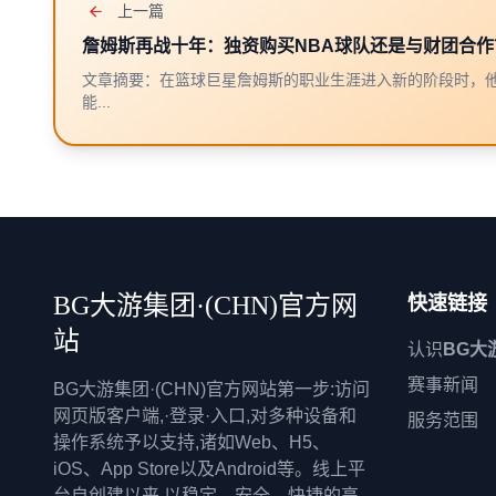
上一篇
詹姆斯再战十年：独资购买NBA球队还是与财团合作
文章摘要：在篮球巨星詹姆斯的职业生涯进入新的阶段时，
能...
BG大游集团·(CHN)官方网
快速链接
站
认识
BG大
赛事新闻
BG大游集团·(CHN)官方网站第一步:访问
网页版客户端,·登录·入口,对多种设备和
服务范围
操作系统予以支持,诸如Web、H5、
iOS、App Store以及Android等。线上平
台自创建以来,以稳定、安全、快捷的高