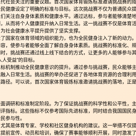
现代社会关注的重要议题。首次国家体育锻炼标准邀请挑战赛的
全民健康设定了明确的标准与目标。这次挑战赛不仅为普通民众
人们关注自身身体素质和健康水平。通过达标，参与者能够清楚
划，从而将个人健康提升纳入日常生活。这一挑战赛不仅是体育
，为社会健康水平提升提供了坚实支撑。
示了国家在体育领域的组织能力，也为全民健身注入了新的动力
内容，使参与者能够全面了解自身身体素质。挑战赛的标准化、
同时，挑战赛还通过线上线下结合的方式，让更多的人能够参与
人人受益”的目标。
达标机制推动全民健康意识的提升。通过参与挑战赛，民众能够
念融入日常生活。挑战赛的举办还促进了各地体育资源的合理利
展路径。可以说，首次国家体育锻炼标准邀请挑战赛的落地，正
全面调研和标准制定阶段。为了保证挑战赛的科学性和公平性，
测评指标。这些指标不仅参考国际先进标准，同时结合我国国民
全民参与性。
，尤其是体育专家、学校和社区健身机构的建议。这一举措不仅
过提前宣传、动员和培训，确保了赛事能够顺利开展，同时激发