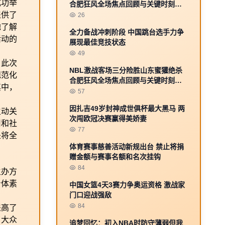
成功举
合肥狂风全场焦点回顾与关键时刻解
析
提供了
26
地了解
全力备战冲刺阶段 中国跳台选手力争
活动的
展现最佳竞技状态
49
。此次
NBL激战客场三分险胜山东蜜獾绝杀
规范化
合肥狂风全场焦点回顾与关键时刻解
其中，
析
57
因扎吉49岁封神成世俱杯最大黑马 两
主动关
次闯欧冠决赛赢得美娇妻
用和社
77
是将全
体育赛事慈善活动新规出台 禁止将捐
赠金额与赛事名额和名次挂钩
84
主办方
身体素
中国女篮4天3赛力争奥运资格 激战家
门口迎战强敌
84
提高了
了大众
追梦回忆：初入NBA时防守薄弱但我