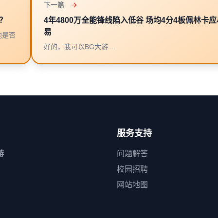
下一篇
？
4年4800万全能锋线陷入低谷 场均4分4板佩林卡
易
他是否
好的，我可以BG大游ֹ...
服务支持
游
问题解答
校园招聘
网站地图