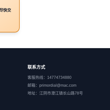
应尽快交
联系方式
客服热线：14774734880
邮箱：primordial@mac.com
地址：江阴市澄江镇长山路78号