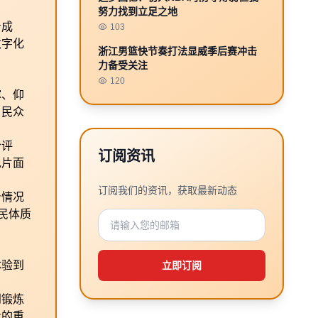
努力找到立足之地
身成
103
数字化
浙江男篮快节奏打法显威季后赛冲击
力备受关注
120
撑、仰
，民众
合评
订阅资讯
免片面
订阅我们的资讯，获取最新动态
身情况
民体质
体验到
立即订阅
到锻炼
量的重